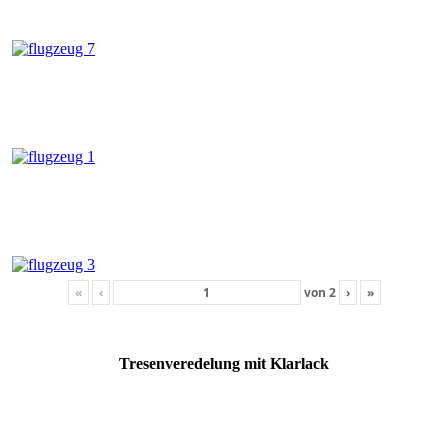
«
‹
von
2
›
»
Tresenveredelung mit Klarlack