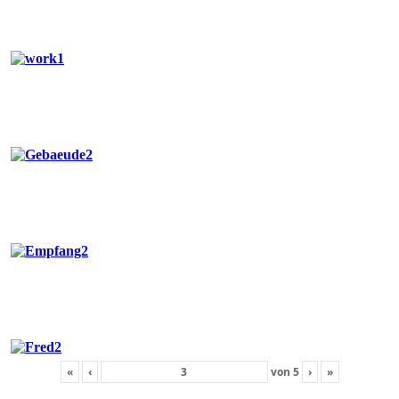
«
‹
von
5
›
»