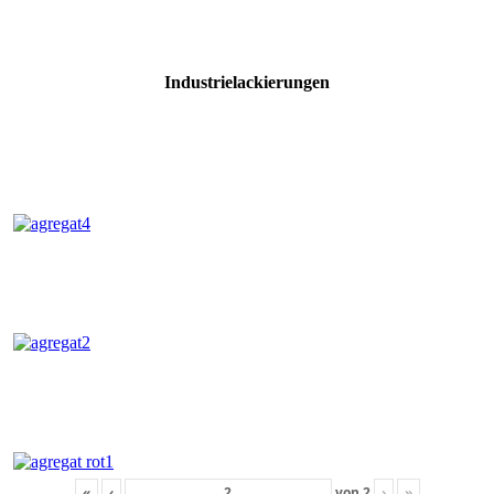
Industrielackierungen
«
‹
von
2
›
»